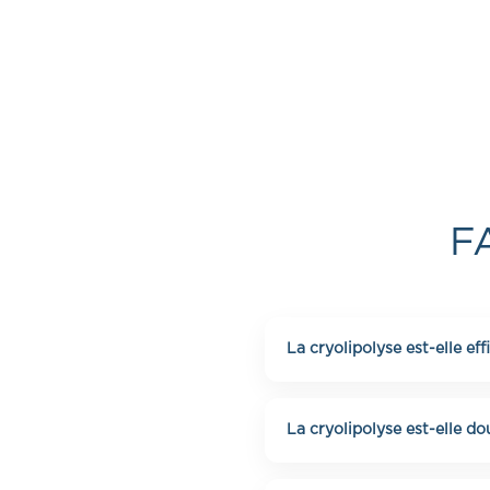
F
La cryolipolyse est-elle eff
Oui, la cryolipolyse perm
résultats apparaissent p
La cryolipolyse est-elle d
Le traitement est indolor