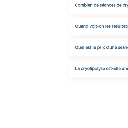
rapidement.
Combien de séances de cryo
En général, 1 à 3 séances 
Bordeaux.
Quand voit-on les résultat
Les premiers résultats a
Quel est le prix d’une séa
Le tarif dépend de la z
550€. Un devis personnali
La cryolipolyse est-elle un
Oui, la cryolipolyse est 
les graisses localisées.