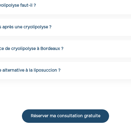
lipolyse faut-il ?
suffisent selon la zone et l’objectif. Un bilan personnalisé es
s après une cryolipolyse ?
pparaissent après 3 à 4 semaines, avec un résultat optimal a
nce de cryolipolyse à Bordeaux ?
one traitée. En moyenne, une séance de cryolipolyse à Bord
sé est réalisé lors du bilan.
e alternative à la liposuccion ?
une alternative sans chirurgie, sans anesthésie et sans évicti
Réserver ma consultation gratuite