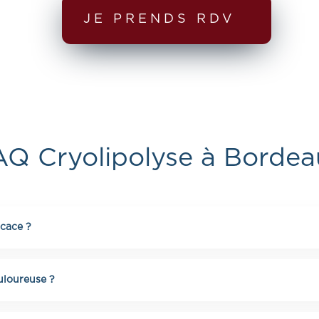
JE PRENDS RDV
AQ Cryolipolyse à Bordea
icace ?
et de détruire jusqu’à 20 à 25% des cellules graisseuses sur 
rogressivement entre 3 semaines et 3 mois.
ouloureuse ?
e. Une sensation de froid peut être ressentie au début, mais 